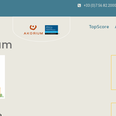
+33 (0)7.56.82.200
TopScore
um
à