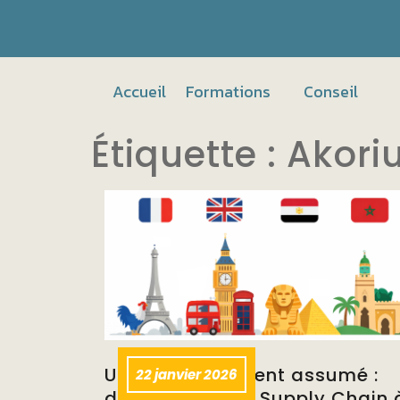
Accueil
Formations
Conseil
Étiquette :
Akori
Un positionnement assumé :
22 janvier 2026
des formateurs Supply Chain 