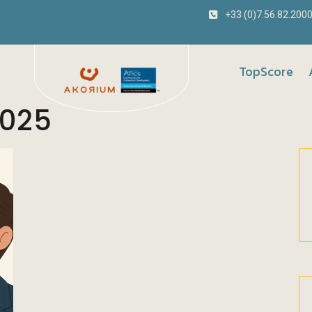
+33 (0)7.56.82.200
TopScore
2025